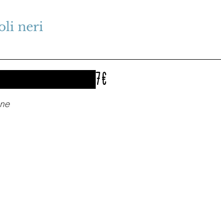
oli neri
7 €
ane