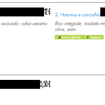
12 €
2. Hummus e carciofini
ci, avocado, salsa sesamo
Riso integrale, insalata m
olive, semi.
Senza glutine
Vegano
5,50 €