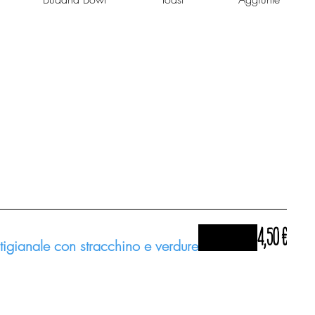
4,50 €
rtigianale con stracchino e verdure