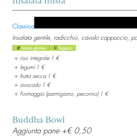
Insalata mista
Classica
Insalata gentile, radicchio, cavolo cappuccio, 
Senza glutine
Vegano
riso integrale
1 €
legumi
1 €
frutta secca
1 €
avocado
1 €
Formaggio (parmigiano, pecorino)
1 €
Buddha Bowl
Aggiunta pane +€ 0,50