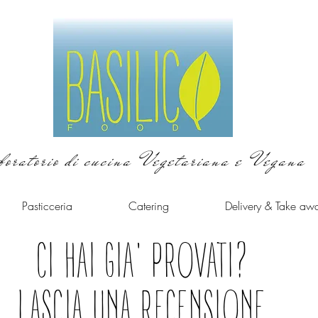
boratorio di cucina Vegetariana e Vegana
Pasticceria
Catering
Delivery & Take aw
CI HAI GIA' PROVATI?
LASCIA UNA RECENSIONE