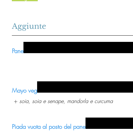
Aggiunte
Pane
Mayo veg
soia, soia e senape, mandorla e curcuma
Piada vuota al posto del pane