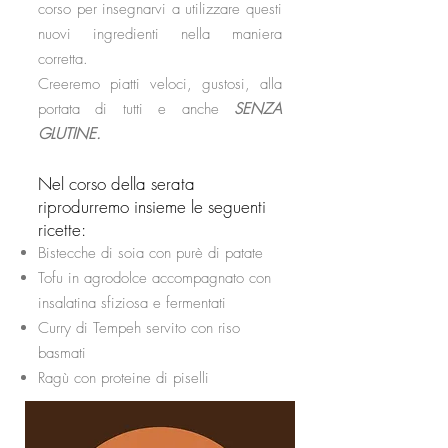
corso per insegnarvi a utilizzare questi
nuovi ingredienti nella maniera
corretta.
Creeremo piatti veloci, gustosi, alla
portata di tutti e anche
SENZA
GLUTINE.
Nel corso della serata
riprodurremo insieme le seguenti
ricette:
Bistecche di soia con purè di patate
Tofu in agrodolce accompagnato con
insalatina sfiziosa e fermentati
Curry di Tempeh servito con riso
basmati
Ragù con proteine di piselli