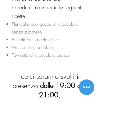
riprodurremo insieme le seguenti
ricette:
Plumcake con gocce di cioccolato
senza zucchero
Biscotti per la colazione
Mousse al cioccolato
Tavoletta di cioccolato bianco
I corsi saranno svolti in
presenza
dalle 19:00 alle
21:00
,
ma con la possibilità di
partecipare in diretta Zoom.
La registrazione della serata