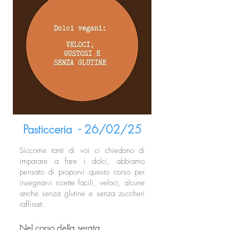
Pasticceria - 26/02/25
Siccome tanti di voi ci chiedono di
imparare a fare i dolci, abbiamo
pensato di proporvi questo corso per
insegnarvi ricette facili, veloci, alcune
anche senza glutine e senza zuccheri
raffinati.
Nel corso della serata