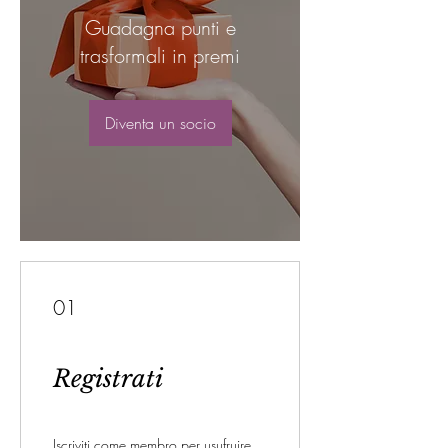
Guadagna punti e
trasformali in premi
Diventa un socio
01
Registrati
Iscriviti come membro per usufruire