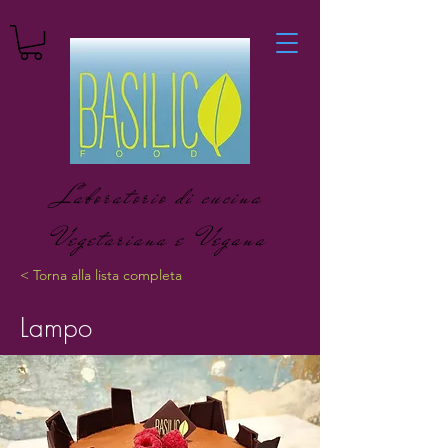
Laboratorio di cucina
Vegetariana e Vegana
< Torna alla lista completa
Lampo