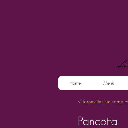
La
Home
Menù
< Torna alla lista comple
Pancotta