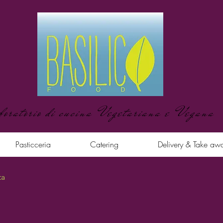
boratorio di cucina Vegetariana e Vegana
Pasticceria
Catering
Delivery & Take aw
ta