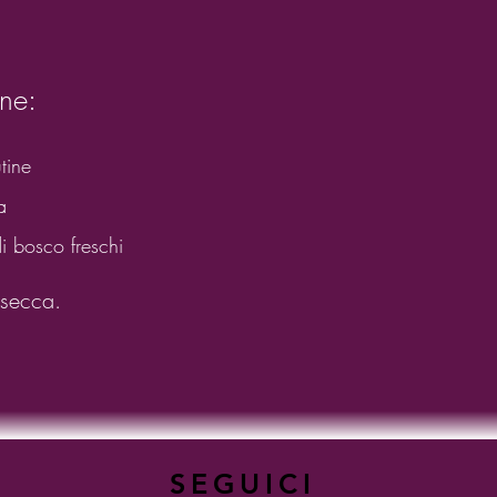
ne:
tine
a
di bosco freschi
a secca.
SEGUICI