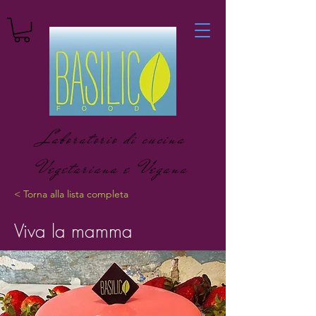
Laboratorio di cucina
Vegetariana e Vegana
< Torna alla lista completa
Viva la mamma