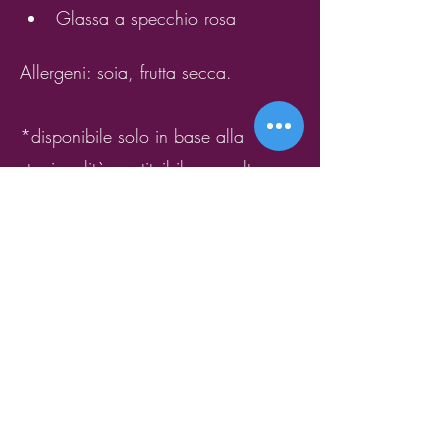
Glassa a specchio rosa
Allergeni: soia, frutta secca.
*disponibile solo in base alla
stagionalità; sostituibile con altra
frutta di stagione.
SEGUICI
@basilicofood